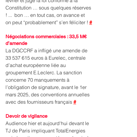
février et juge la loi conforme à la 
Constitution … sous quelques réserves 
! ...  bon … en tout cas, on avance et 
on peut “probablement” s’en féliciter ! 
#
Négociations commerciales : 33,5 M€ 
d’amende
La DGCCRF a infligé une amende de 
33 537 615 euros à Eurelec, centrale 
d’achat européenne liée au 
groupement 
E.Leclerc
. La sanction 
concerne 70 manquements à 
l’obligation de signature, avant le 1er 
mars 2025, des conventions annuelles 
avec des fournisseurs français
#
Devoir de vigilance
Audience hier et aujourd'hui devant le 
TJ de Paris impliquant TotalEnergies 