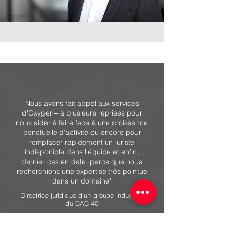
Nous avons fait appel aux services
d'Oxygen+ à plusieurs reprises pour
nous aider à faire face à une croissance
ponctuelle d'activité ou encore pour
remplacer rapidement un juriste
indisponible dans l'équipe et enfin,
dernier cas en date, parce que nous
recherchions une expertise très pointue
dans un domaine"
Directrice juridique d'un groupe industriel
du CAC 40