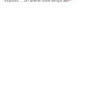
toujours ….on aliène notre temps au 
travail … Le titre du dossier « A qui 
appartient mon temps ? ». A lire, au 
chaud au coin du feu en attendant le 
soleil printanier qui arrive ! .. si si ... 