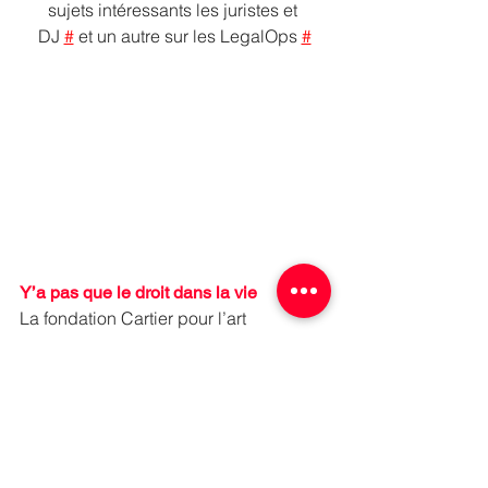
sujets intéressants les juristes et 
DJ 
#
 et un autre sur les LegalOps 
#
Y’a pas que le droit dans la vie
La fondation Cartier pour l’art 
contemporain a récemment déménagé 
au Louvre, place du Palais Royal !
Le lieu est sublime, le contenu de 
l’exposition dite générale en déroutera 
certains ou beaucoup …. mais c’est 