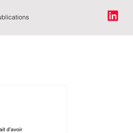
blications
it d’avoir 