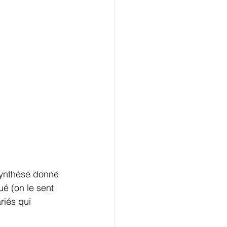
 synthèse donne 
ué (on le sent 
riés qui 