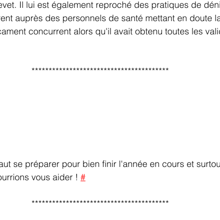
evet. Il lui est également reproché des pratiques de dé
nt auprès des personnels de santé mettant en doute la
ament concurrent alors qu'il avait obtenu toutes les vali
****************************************
 faut se préparer pour bien finir l'année en cours et surto
urrions vous aider !
#
****************************************