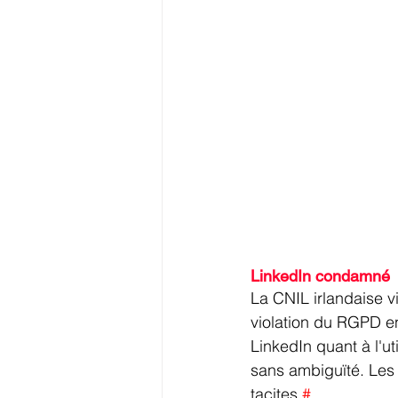
LinkedIn condamné 
La CNIL irlandaise v
violation du RGPD en
LinkedIn quant à l'ut
sans ambiguïté. Les 
tacites 
#