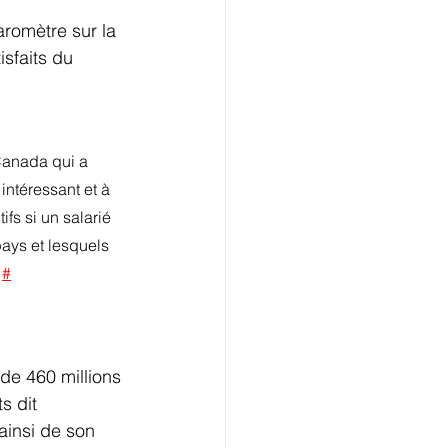
aromètre sur la 
isfaits du 
 Canada qui a 
ntéressant et à 
fs si un salarié 
pays et lesquels 
 
#
e 460 millions 
s dit 
insi de son 