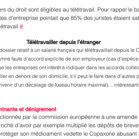
rs du droit sont éligibles au télétravail. Pour rappel le b
stes d’entreprise pointait que 85% des juristes étaient sat
étravail 
#
Télétravailler depuis l’étranger
ossier relatif à un salarié français qui télétravaillait depuis le
né faute d’accord explicite de son employeur (cas d’espèce i
ue les entreprises ont intérêt à indiquer dans les accords collecti
ller en dehors de son domicile, s'il peut le faire dans d’autres 
nvenir d’un décalage de fuseau horaire maximal).... intéressant
minante et dénigrement
anctionnée par la commission européenne à une amende d
eproché d’avoir par exemple multiplié les dépôts de brevet
 protéger son médicament vedette le Copaxone abusant a