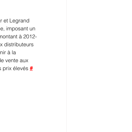
r et Legrand 
ue, imposant un 
emontant à 2012-
 distributeurs 
ir à la 
 de vente aux 
 prix élevés 
#