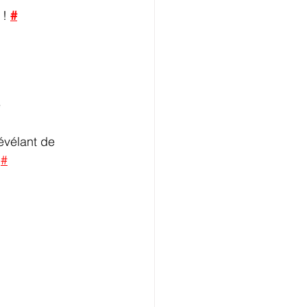
 ! 
#
 
vélant de 
 
#