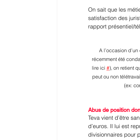
On sait que les métie
satisfaction des juri
rapport présentiel/tél
A l’occasion d’un d
récemment été condam
lire ici 
#
), 
on retient q
peut ou non télétravai
(ex: co
Abus de position do
Teva vient d’être s
d’euros. Il lui est r
divisionnaires pour