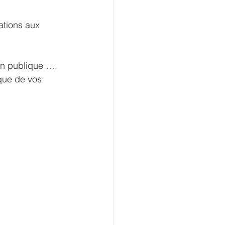
ations aux 
on publique …. 
ique de vos 