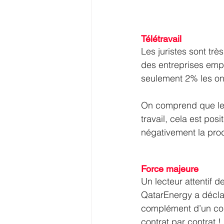
Télétravail
Les juristes sont tr
des entreprises empl
seulement 2% les on
On comprend que les 
travail, cela est posi
négativement la prod
Force majeure 
Un lecteur attentif de
QatarEnergy a déclar
complément d’un com
contrat par contrat !