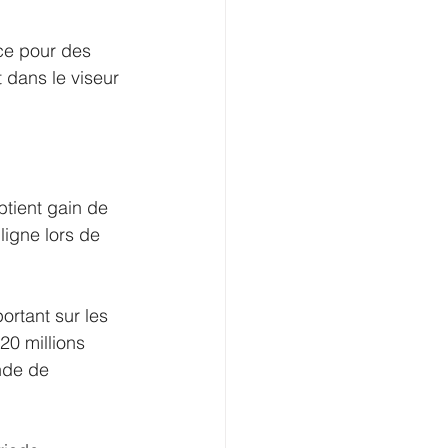
ce pour des 
t dans le viseur 
btient gain de 
ligne lors de 
rtant sur les 
0 millions 
nde de 