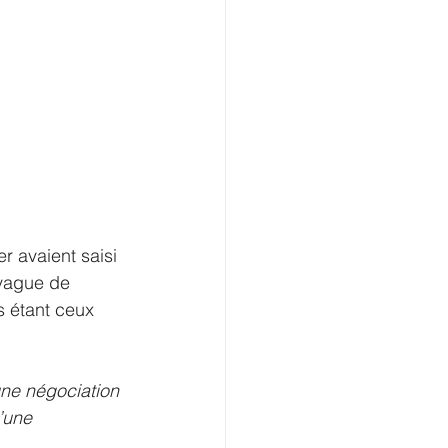
r avaient saisi 
 vague de 
s étant ceux 
ne négociation 
’une 