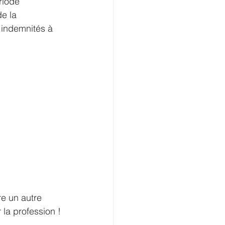
riode 
e la 
 indemnités à 
e un autre 
a profession ! 