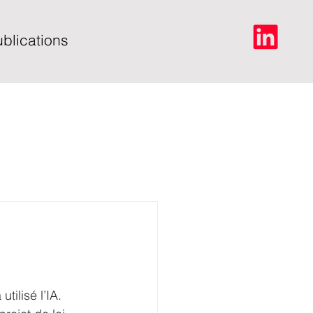
blications
tilisé l’IA. 