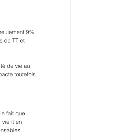
 seulement 9% 
s de TT et 
té de vie au 
pacte toutefois 
le fait que 
 vient en 
ensables 