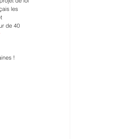
projet de loi 
çais les 
t 
ur de 40 
ines !