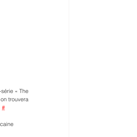
-série « The 
 on trouvera 
 
#
icaine 