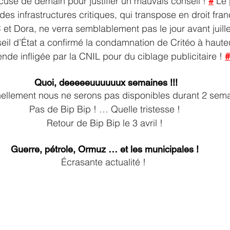
xcuse de demain pour justifier un mauvais conseil ! 
#
 Le 
e des infrastructures critiques, qui transpose en droit fran
 et Dora, ne verra semblablement pas le jour avant juille
eil d’État a confirmé la condamnation de Critéo à haute
nde infligée par la CNIL pour du ciblage publicitaire ! 
#
 Quoi, deeeeeuuuuuux semaines !!!
ellement nous ne serons pas disponibles durant 2 sema
Pas de Bip Bip ! … Quelle tristesse !
Retour de Bip Bip le 3 avril !
Guerre, pétrole, Ormuz … et les municipales !
Écrasante actualité ! 