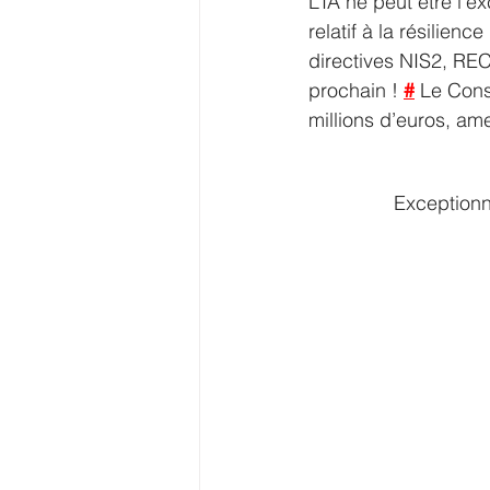
L’IA ne peut être l’e
relatif à la résilienc
directives NIS2, REC
prochain ! 
#
 Le Cons
millions d’euros, ame
Exceptionn