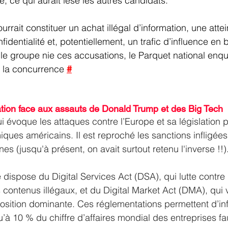
e, ce qui aurait lésé les autres candidats.
rait constituer un achat illégal d’information, une attei
dentialité et, potentiellement, un trafic d’influence en
le groupe nie ces accusations, le Parquet national enqu
e la concurrence 
#
ation face aux assauts de Donald Trump et des Big Tech
ui évoque les attaques contre l’Europe et sa législation p
iques américains. Il est reproché les sanctions infligées
es (jusqu'à présent, on avait surtout retenu l'inverse !!)
dispose du Digital Services Act (DSA), qui lutte contre 
 contenus illégaux, et du Digital Market Act (DMA), qui vi
osition dominante. Ces réglementations permettent d’inf
’à 10 % du chiffre d’affaires mondial des entreprises fau