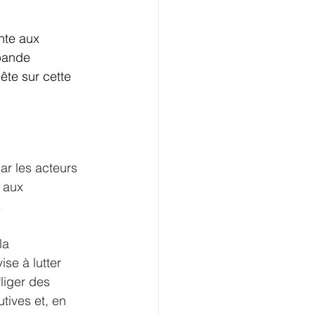
nte aux 
 bande 
ête sur cette 
ar les acteurs 
 aux 
.
la 
se à lutter 
liger des 
tives et, en 