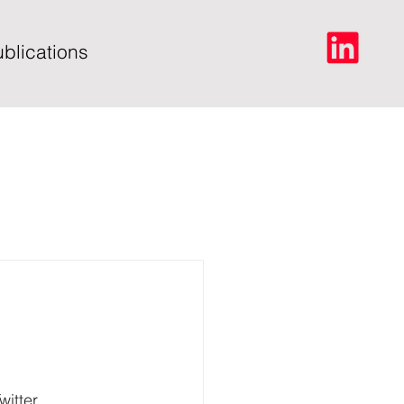
blications
itter. 