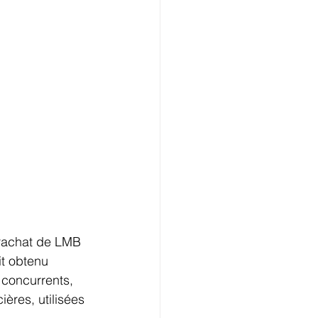
 rachat de LMB 
t obtenu 
 concurrents, 
ères, utilisées 