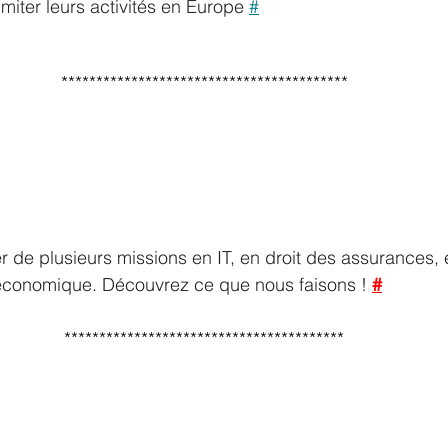
imiter leurs activités en Europe 
#
*****************************************
 de plusieurs missions en IT, en droit des assurances, 
 économique. Découvrez ce que nous faisons ! 
#
****************************************