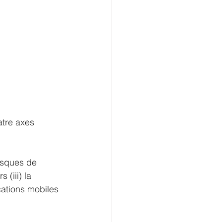
atre axes 
 
risques de 
(iii) la 
cations mobiles 